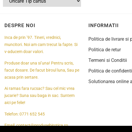
DESPRE NOI
INFORMATII
Inca de prin ’97. Tineri, vrednici,
Politica de livrare si 
muncitori. Noi am cam trecut la fapte. Si
Politica de retur
v-aducem doar valori.
Termeni si Conditii
Produse doar una si’una! Pentru scris,
facut dosare. De facut biroul luna, Sau pe
Politica de confidenti
acasa prin sertare.
Solutionarea online a 
Ai ramas fara rucsac? Sau cel mic vrea
jucarie? Suna sau baga in sac. Suntem
aici pe felie!
Telefon:
0771 652 545
Email:
contact@produsebirotica.ro