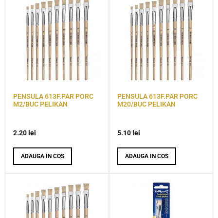
PENSULA 613F.PAR PORC
PENSULA 613F.PAR PORC
M2/BUC PELIKAN
M20/BUC PELIKAN
2.20
lei
5.10
lei
ADAUGA IN COS
ADAUGA IN COS