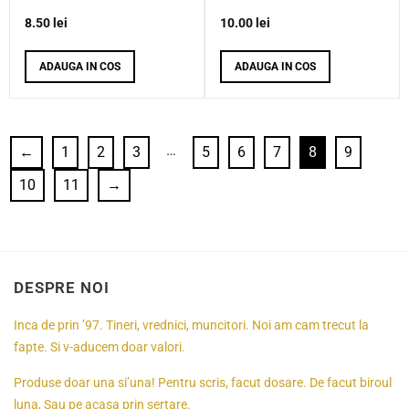
8.50
lei
10.00
lei
ADAUGA IN COS
ADAUGA IN COS
…
←
1
2
3
5
6
7
8
9
10
11
→
DESPRE NOI
Inca de prin ’97. Tineri, vrednici, muncitori. Noi am cam trecut la
fapte. Si v-aducem doar valori.
Produse doar una si’una! Pentru scris, facut dosare. De facut biroul
luna, Sau pe acasa prin sertare.