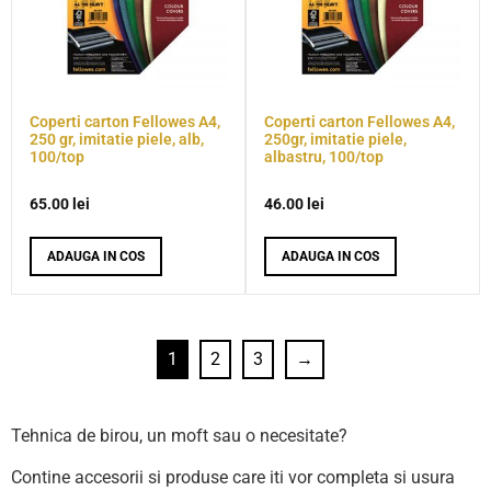
Coperti carton Fellowes A4,
Coperti carton Fellowes A4,
250 gr, imitatie piele, alb,
250gr, imitatie piele,
100/top
albastru, 100/top
65.00
lei
46.00
lei
ADAUGA IN COS
ADAUGA IN COS
1
2
3
→
Tehnica de birou, un moft sau o necesitate?
Contine accesorii si produse care iti vor completa si usura