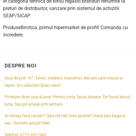
In categoria tehnica de birou regasiti branduri renumite la
preturi de distribuitor, vanzare prin sistemul de achizitii
SEAP/SICAP.
ProduseBirotica, primul hipermarket de profil! Comanda cu
incredere.
DESPRE NOI
Inca de prin ’97. Tineri, vrednici, muncitori. Noi am cam trecut la
fapte. Si v-aducem doar valori.
Produse doar una si’una! Pentru scris, facut dosare. De facut biroul
luna, Sau pe acasa prin sertare.
Ai ramas fara rucsac? Sau cel mic vrea jucarie? Suna sau baga in
sac. Suntem aici pe felie!
Telefon:
0771 652 545