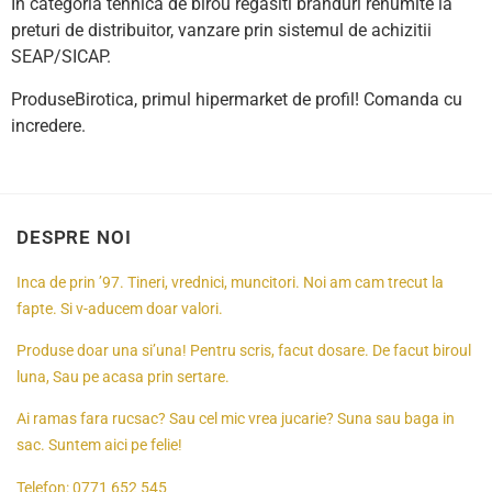
In categoria tehnica de birou regasiti branduri renumite la
preturi de distribuitor, vanzare prin sistemul de achizitii
SEAP/SICAP.
ProduseBirotica, primul hipermarket de profil! Comanda cu
incredere.
DESPRE NOI
Inca de prin ’97. Tineri, vrednici, muncitori. Noi am cam trecut la
fapte. Si v-aducem doar valori.
Produse doar una si’una! Pentru scris, facut dosare. De facut biroul
luna, Sau pe acasa prin sertare.
Ai ramas fara rucsac? Sau cel mic vrea jucarie? Suna sau baga in
sac. Suntem aici pe felie!
Telefon:
0771 652 545