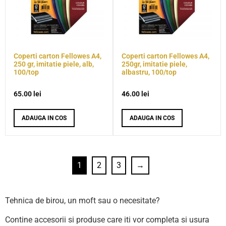
Coperti carton Fellowes A4,
Coperti carton Fellowes A4,
250 gr, imitatie piele, alb,
250gr, imitatie piele,
100/top
albastru, 100/top
65.00
lei
46.00
lei
ADAUGA IN COS
ADAUGA IN COS
1
2
3
→
Tehnica de birou, un moft sau o necesitate?
Contine accesorii si produse care iti vor completa si usura